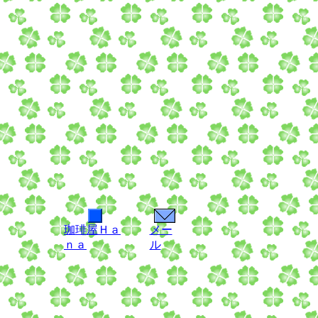
珈琲屋Ｈａ
メー
ｎａ
ル